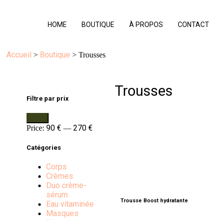
HOME
BOUTIQUE
À PROPOS
CONTACT
Accueil
Boutique
>
> Trousses
Trousses
Filtre par prix
Filter
90 €
270 €
Price:
—
Catégories
Corps
Crèmes
Duo crème-
sérum
Trousse Boost hydratante
A
Eau vitaminée
€
Masques