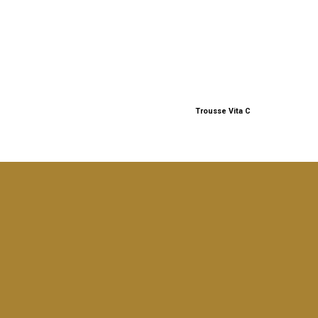
Trousse Vita C
A
€