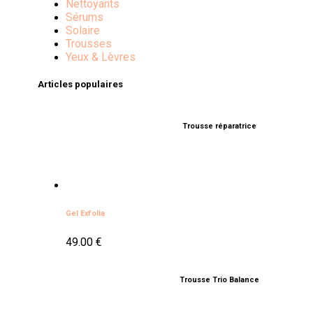
Nettoyants
Sérums
Solaire
Trousses
Yeux & Lèvres
Articles populaires
Trousse réparatrice
A
€
Gel Exfolia
49.00
€
Trousse Trio Balance
A
€