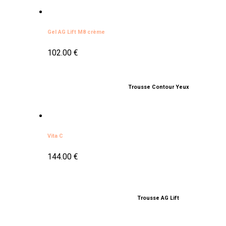
Gel AG Lift M8 crème
102.00
€
Trousse Contour Yeux
A
€
Vita C
144.00
€
Trousse AG Lift
A
€