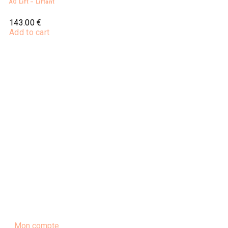
AG Lift – Liftant
143.00
€
Add to cart
Mon compte