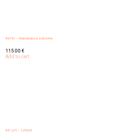
Refill – Hydratation extrême
115.00
€
Add to cart
AG Lift – Liftant