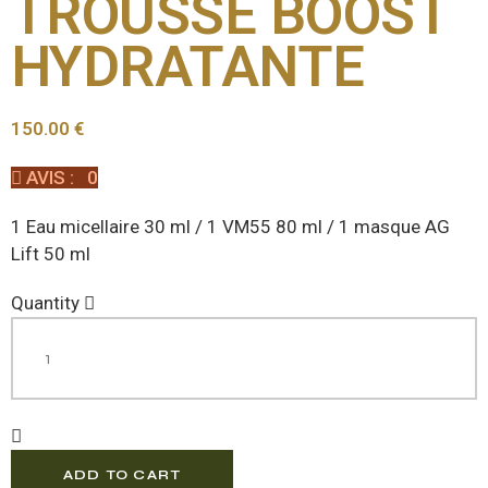
TROUSSE BOOST
HYDRATANTE
150.00
€
AVIS : 0
1 Eau micellaire 30 ml / 1 VM55 80 ml / 1 masque AG
Lift 50 ml
Trousse
Quantity
Boost
hydratante
quantity
ADD TO CART