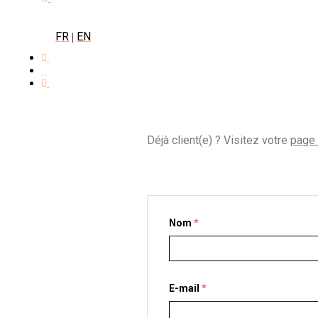
FR
EN
|
Déjà client(e) ? Visitez votre
page d
Nom
*
E-mail
*